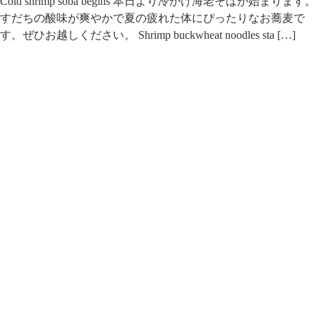
Cold shrimp soba begins 本日より冷かけ海老そばが始まります。
すだちの酸味が爽やかで夏の疲れた体にぴったりなお蕎麦で
す。ぜひお越しください。 Shrimp buckwheat noodles sta […]