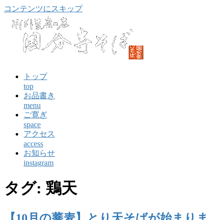
コンテンツにスキップ
トップ
top
お品書き
menu
ご寛ぎ
space
アクセス
access
お知らせ
instagram
タグ:
鶏天
【10月の蕎麦】とり天そばが始まりま