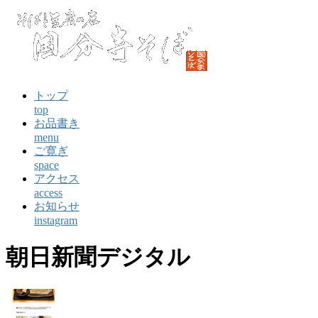
コ
ン
テ
ン
ツ
に
トップ
ス
top
キ
お品書き
ッ
menu
プ
ご寛ぎ
space
アクセス
access
お知らせ
instagram
朝日新聞デジタル