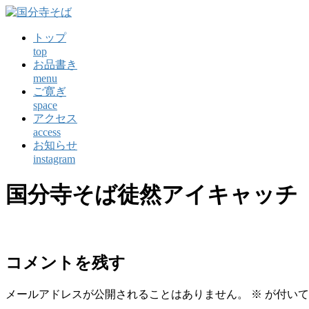
コ
ン
トップ
テ
top
ン
お品書き
ツ
menu
に
ご寛ぎ
ス
space
キ
アクセス
ッ
access
プ
お知らせ
instagram
国分寺そば徒然アイキャッチ
コメントを残す
メールアドレスが公開されることはありません。
※
が付いて