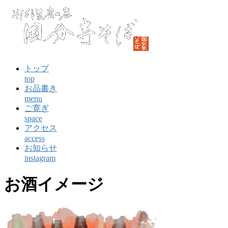
コ
ン
テ
ン
ツ
に
トップ
ス
top
キ
お品書き
ッ
menu
プ
ご寛ぎ
space
アクセス
access
お知らせ
instagram
お酒イメージ