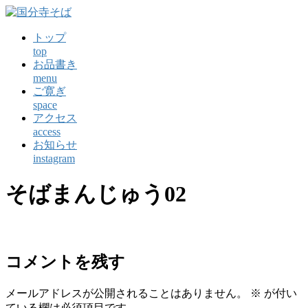
コ
ン
トップ
テ
top
ン
お品書き
ツ
menu
に
ご寛ぎ
ス
space
キ
アクセス
ッ
access
プ
お知らせ
instagram
そばまんじゅう02
コメントを残す
メールアドレスが公開されることはありません。
※
が付い
ている欄は必須項目です