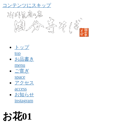
コンテンツにスキップ
トップ
top
お品書き
menu
ご寛ぎ
space
アクセス
access
お知らせ
instagram
お花01