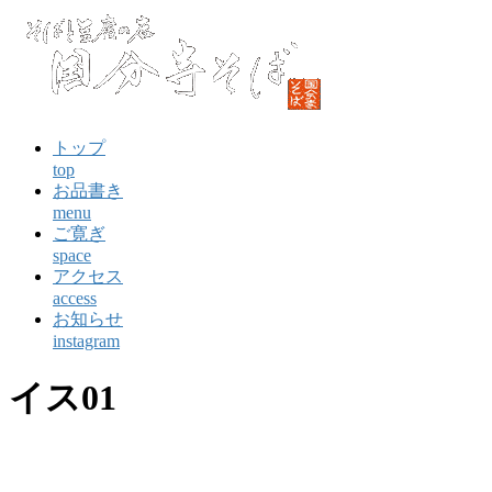
コ
ン
テ
ン
ツ
に
トップ
ス
top
キ
お品書き
ッ
menu
プ
ご寛ぎ
space
アクセス
access
お知らせ
instagram
イス01