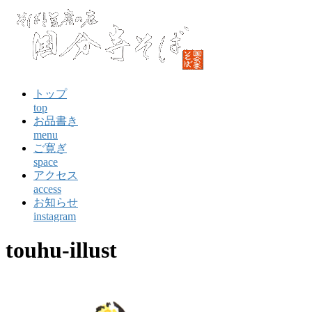
コ
ン
テ
ン
ツ
に
トップ
ス
top
キ
お品書き
ッ
menu
プ
ご寛ぎ
space
アクセス
access
お知らせ
instagram
touhu-illust